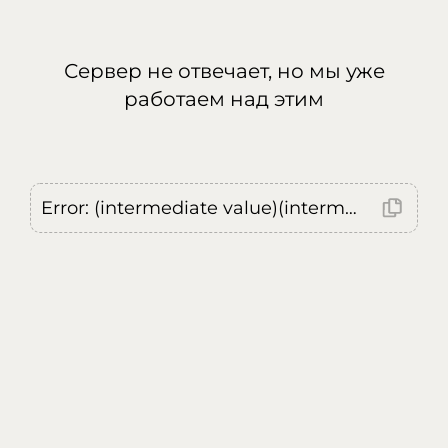
Сервер не отвечает, но мы уже
работаем над этим
Error: (intermediate value)(intermediate value)(intermediate value).replaceAll is not a function