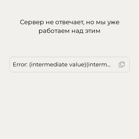
Сервер не отвечает, но мы уже
работаем над этим
Error: (intermediate value)(intermediate value)(intermediate value).replaceAll is not a function