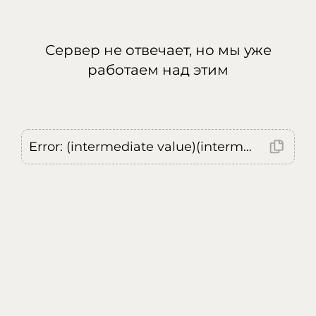
Сервер не отвечает, но мы уже
работаем над этим
Error: (intermediate value)(intermediate value)(intermediate value).replaceAll is not a function